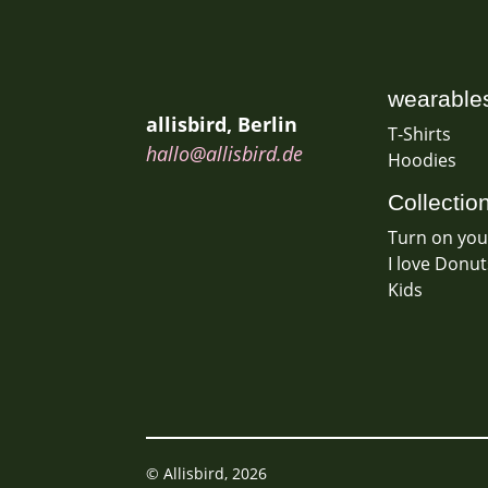
wearable
allisbird, Berlin
T-Shirts
hallo@allisbird.de
Hoodies
Collectio
Turn on your
I love Donut
Kids
© Allisbird, 2026