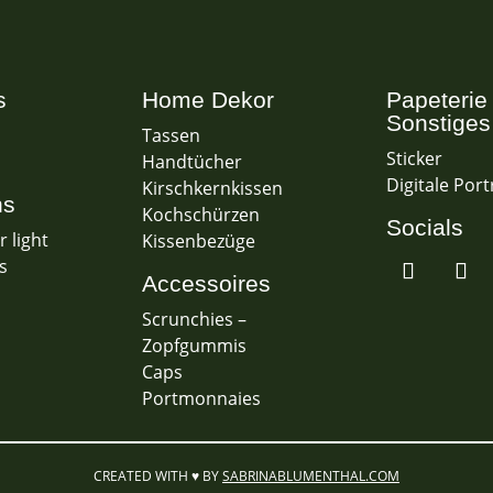
s
Home Dekor
Papeterie
Sonstiges
Tassen
Sticker
Handtücher
Digitale Port
Kirschkernkissen
ns
Kochschürzen
Socials
 light
Kissenbezüge
s
Accessoires
Scrunchies –
Zopfgummis
Caps
Portmonnaies
CREATED WITH ♥ BY
SABRINABLUMENTHAL.COM