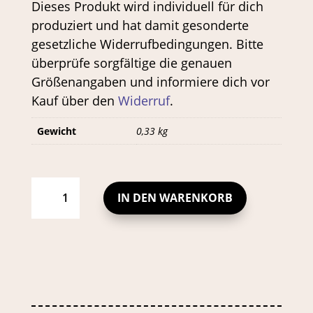
Dieses Produkt wird individuell für dich
produziert und hat damit gesonderte
gesetzliche Widerrufbedingungen. Bitte
überprüfe sorgfältige die genauen
Größenangaben und informiere dich vor
Kauf über den
Widerruf
.
Gewicht
0,33 kg
ALLISBIRD
TASSE
MIT
ROSA
IN DEN WARENKORB
HERZEN
UND
ROTEM
RAND
MENGE