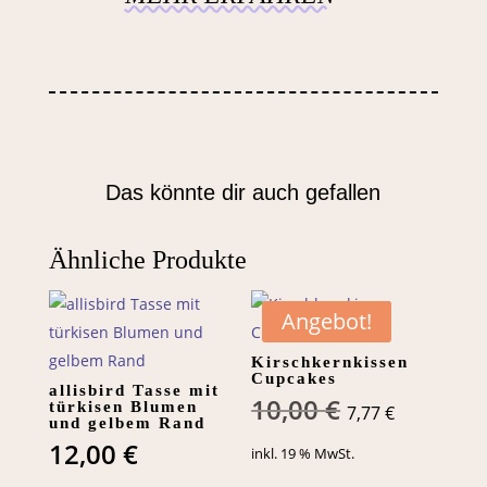
Das könnte dir auch gefallen
Ähnliche Produkte
Angebot!
Kirschkernkissen
Cupcakes
allisbird Tasse mit
Ursprüngli
Aktuell
10,00
€
türkisen Blumen
7,77
€
und gelbem Rand
Preis
Preis
12,00
€
inkl. 19 % MwSt.
war:
ist: