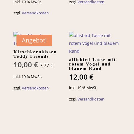
10,00 €
7,77 €.
inkl. 19 % MwSt.
zzgl.
Versandkosten
zzgl.
Versandkosten
Angebot!
Kirschkernkissen
Teddy Friends
allisbird Tasse mit
Ursprünglicher
Aktueller
10,00
€
rotem Vogel und
7,77
€
blauem Rand
Preis
Preis
12,00
€
inkl. 19 % MwSt.
war:
ist:
10,00 €
7,77 €.
inkl. 19 % MwSt.
zzgl.
Versandkosten
zzgl.
Versandkosten