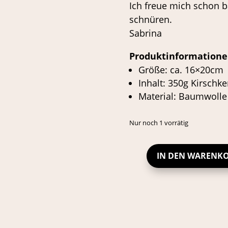
Ich freue mich schon ba
schnüren.
Sabrina
Produktinformation
Größe: ca. 16×20cm
Inhalt: 350g Kirschke
Material: Baumwolle
Nur noch 1 vorrätig
IN DEN WARENK
KIRSCHKERNKISSEN
TEDDY
FRIENDS
MENGE