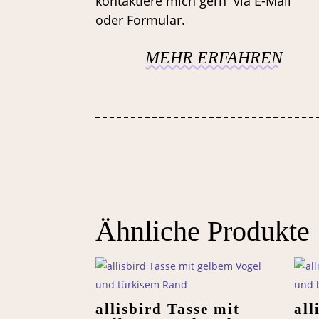
kontaktiere mich gern via E-Mail
oder Formular.
MEHR ERFAHREN
Ähnliche Produkte
allisbird Tasse mit
all