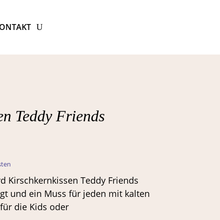
ONTAKT
en Teddy Friends
nglicher
Aktueller
Preis
sten
ist:
rd Kirschkernkissen Teddy Friends
€
7,77 €.
igt und ein Muss für jeden mit kalten
für die Kids oder