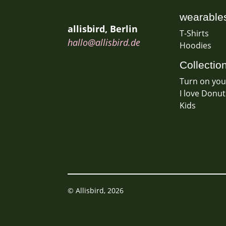
wearable
allisbird, Berlin
T-Shirts
hallo@allisbird.de
Hoodies
Collectio
Turn on your
I love Donut
Kids
© Allisbird, 2026