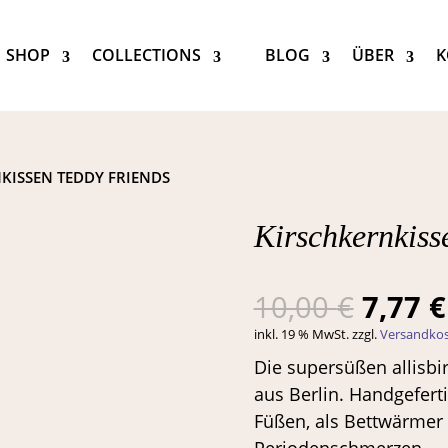
SHOP
COLLECTIONS
BLOG
ÜBER
K
KISSEN TEDDY FRIENDS
Kirschkernkiss
Ursprü
10,00
€
7,77
€
Preis
inkl. 19 % MwSt.
zzgl.
Versandko
war:
Die supersüßen allisbi
10,00 
aus Berlin. Handgefert
Füßen, als Bettwärmer 
Periodenschmerzen.