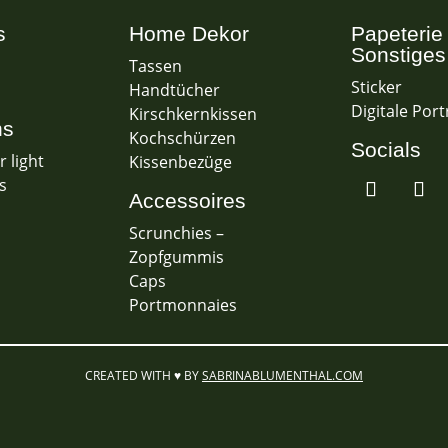
s
Home Dekor
Papeterie
Sonstiges
Tassen
Sticker
Handtücher
Digitale Port
Kirschkernkissen
ns
Kochschürzen
Socials
 light
Kissenbezüge
s
Accessoires
Scrunchies –
Zopfgummis
Caps
Portmonnaies
CREATED WITH ♥ BY
SABRINABLUMENTHAL.COM