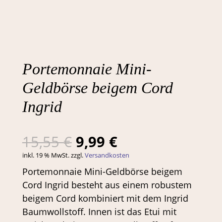
Portemonnaie Mini-
Geldbörse beigem Cord
Ingrid
Ursprünglicher
Aktueller
15,55
€
9,99
€
Preis
Preis
inkl. 19 % MwSt.
zzgl.
Versandkosten
war:
ist:
Portemonnaie Mini-Geldbörse beigem
15,55 €
9,99 €.
Cord Ingrid besteht aus einem robustem
beigem Cord kombiniert mit dem Ingrid
Baumwollstoff. Innen ist das Etui mit