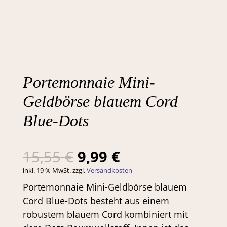
Portemonnaie Mini-
Geldbörse blauem Cord
Blue-Dots
Ursprünglicher
Aktueller
15,55
€
9,99
€
Preis
Preis
inkl. 19 % MwSt.
zzgl.
Versandkosten
war:
ist:
Portemonnaie Mini-Geldbörse blauem
15,55 €
9,99 €.
Cord Blue-Dots besteht aus einem
robustem blauem Cord kombiniert mit