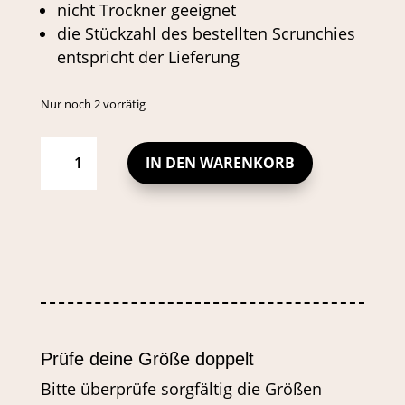
nicht Trockner geeignet
die Stückzahl des bestellten Scrunchies
entspricht der Lieferung
Nur noch 2 vorrätig
SCRUNCHIE
ROT
MIT
KLEINEN
IN DEN WARENKORB
WEISSEN P
UNKTEN M
ENGE
Prüfe deine Größe doppelt
Bitte überprüfe sorgfältig die Größen